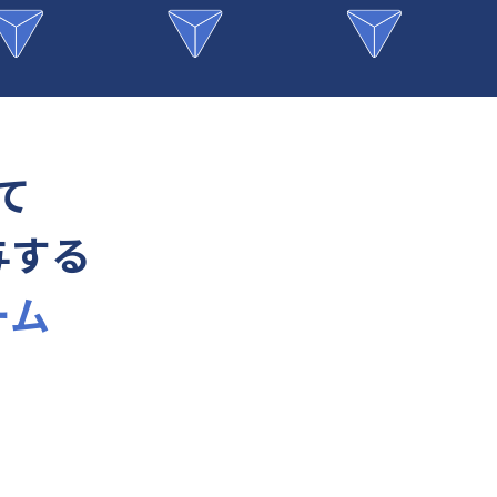
て
与する
ーム